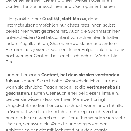
bei Unternehmen, die empfohlen werden oder ihren
Content für Suchmaschinen und User optimiert haben.
Hier punktet eher
Qualität, statt Masse
, denn
Internetnutzer empfehlen nur etwas, was ihnen selbst
bereits Mehrwert gebracht hat. Auch die Suchmaschinen
unterscheiden Qualitätscontent von schlechten Inhalten,
indem Zugriffszahlen, Shares, Verweildauer und andere
Faktoren ausgewertet werden. In der Folge rankt qualitativ
hochwertiger Content besser als schlechtes Werbe-Bla-
Bla.
Finden Personen
Content, bei dem sie sich verstanden
fühlen
, kehren Sie mit hoher Wahrscheinlichkeit zurück,
wenn sie ähnliche Fragen haben. Ist die
Vertrauensbasis
geschaffen
, kaufen User auch eher bei dieser Firma ein,
bei der sie wissen, dass sie ihnen Mehrwert bringt.
Umgekehrt merken Personen schnell, wenn ihnen Inhalte
präsentiert werden, die mit ihrem Anliegen nichts zu tun
haben oder rein werblich sind. Daraufhin wenden sich viele
User ab, verlassen die Website und vergessen den
Anbieter, da er nicht mit Mehrwert punkten konnte.